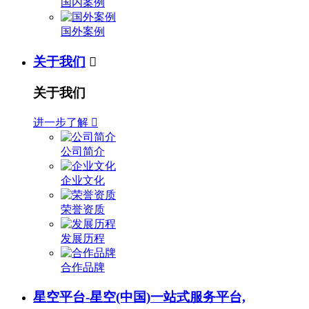
国内案例
国外案例
关于我们

关于我们
进一步了解

公司简介
企业文化
荣誉资质
发展历程
合作品牌
星空平台-星空(中国)一站式服务平台,