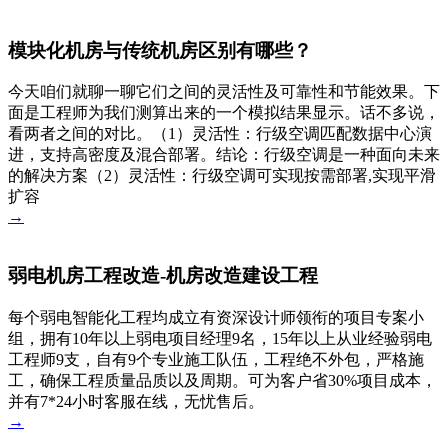
模块化机房与传统机房区别有哪些？
今天咱们就聊一聊它们之间的灵活性及可靠性和节能效果。下
面是工程师为我们测算出来的一个模拟结果显示。话不多说，
看两者之间的对比。（1）灵活性：行级空调匹配数据中心演
进，支持高密度及混合部署。结论：行级空调是一种面向未来
的解决方案（2）灵活性：行级空调可实现按需部署,实现平滑
扩容
→
弱电机房工程改造-机房改造建设工程
每个弱电智能化工程均成立有资深设计师领衔的项目专案小
组，拥有10年以上弱电项目经理9名，15年以上从业经验弱电
工程师9支，自有9个专业施工队伍，工程绝不外包，严格施
工，确保工程质量品质以及周期。可为客户省30%项目成本，
并有7*24小时客服在线，无忧售后。
→