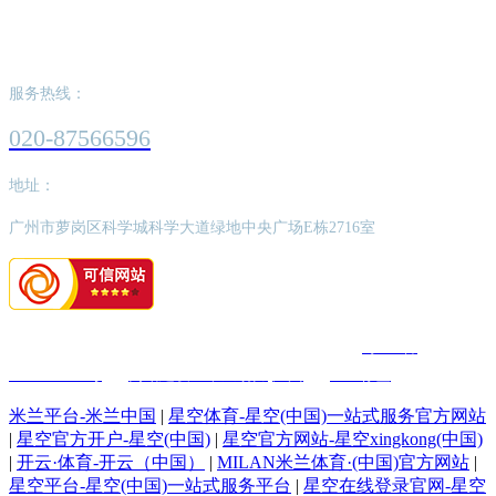
星空平台-星空(中国)一站式服务平台,
服务热线：
020-87566596
地址：
广州市萝岗区科学城科学大道绿地中央广场E栋2716室
版权所有：星空平台-星空(中国)一站式服务平台,
粤ICP备
2022062526号
网站建设：中企动力
广州
SEO标签
米兰平台-米兰中国
|
星空体育-星空(中国)一站式服务官方网站
|
星空官方开户-星空(中国)
|
星空官方网站-星空xingkong(中国)
|
开云·体育-开云（中国）
|
MILAN米兰体育·(中国)官方网站
|
星空平台-星空(中国)一站式服务平台
|
星空在线登录官网-星空