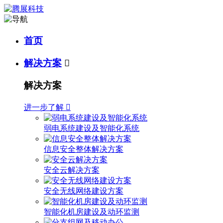
首页
解决方案

解决方案
进一步了解

弱电系统建设及智能化系统
信息安全整体解决方案
安全云解决方案
安全无线网络建设方案
智能化机房建设及动环监测